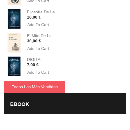
Add To Cart
Filosofía De La...
Precio
18,00 €
Add To Cart
El Mito De La...
Precio
30,00 €
Add To Cart
DIGITAL -...
Precio
7,00 €
Add To Cart
Todos Los Más Vendidos
EBOOK