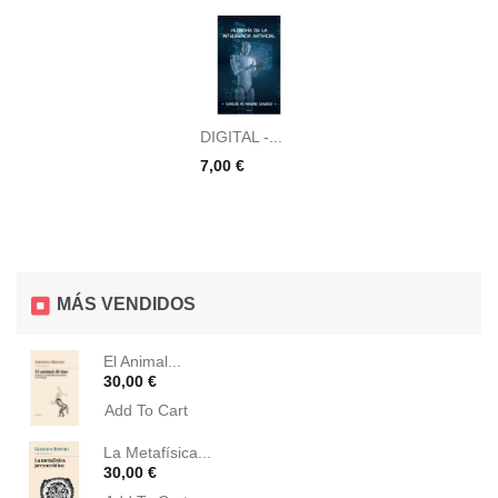
DIGITAL -...
Precio
7,00 €
MÁS VENDIDOS
El Animal...
Precio
30,00 €
Add To Cart
La Metafísica...
Precio
30,00 €