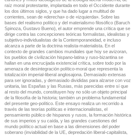
raíz moral protestante, implantada en todo el Occidente durante
los dos últimos siglos, y que ha dado lugar a multitud de
corrientes, sean de «derecha» o de «izquierda». Sobre las
bases del realismo político y del materialismo filosófico (Baruch
Spinoza, Gustavo Bueno), el autor emprende una crítica que se
dirige contra las concepciones teóricas formalistas, idealistas y
subjetivo-individualistas de la Contemporaneidad, e incluso
alcanza a parte de la doctrina realista-materialista. En el
contexto de grandes cambios mundiales que hoy se avizoran,
los pueblos de civilización hispano-latina y ruso-bizantina se
hallan en una encrucijada existencial crítica, sobre todo por la
amenaza de desintegración político-moral que representa la
totalización imperial-liberal anglosajona. Demasiado extensas
para ser ignoradas, y demasiado divididas para alzarse con voz
unitaria, las Españas y las Rusias, más parecidas entre sí que
al resto del mundo, constituyen hoy no sólo un objeto principal
de la filosofía de la historia; también un problema fundamental
del presente geo-político. Este ensayo realiza un recorrido a
través de las teorías políticas e internacionalistas, el
pensamiento público de hispanos y rusos, la formación histórica
de sus imperios y su caída, y las grandes cuestiones del
mundo político actual en base a las dimensiones del poder
soberano (inviabilidad de la UE, depredación liberal-capitalista,