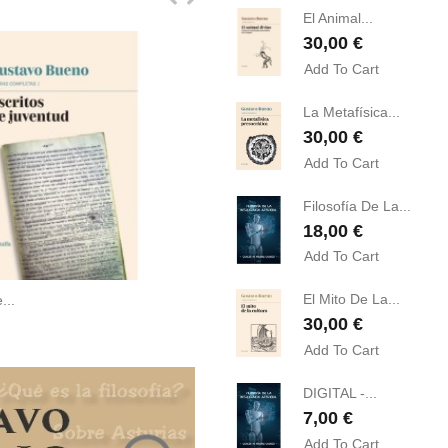
El Animal...
Precio
30,00 €
Add To Cart
La Metafísica...
Precio
30,00 €
Add To Cart
Filosofía De La...
Precio
18,00 €
Add To Cart
El Mito De La...
...
Filosofía De La...
Precio
30,00 €
Precio
18,00 €
Add To Cart
DIGITAL -...
Precio
7,00 €
Add To Cart