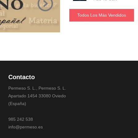
Todos Los Más Vendidos
Contacto
Permeso S. L., Permeso S. L.
Apartado 1454 33080 Oviedo
(España)
985 242 538
info@permeso.es