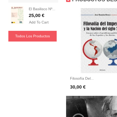
El Basilisco Nº...
Precio
25,00 €
Add To Cart
Todos Los Productos
a Metafísica...
Filosofía Del...
recio
Precio
0,00 €
30,00 €