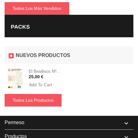
Todos Los Más Vendidos
PACKS
NUEVOS PRODUCTOS
El Basilisco Nº...
Precio
25,00 €
Add To Cart
Todos Los Productos
Permeso

Productos
