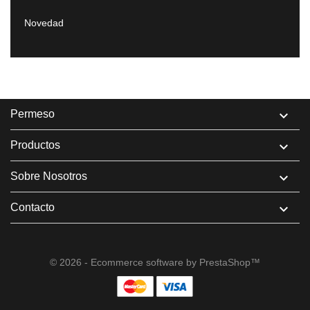
Novedad
Permeso

Productos

Sobre Nosotros

Contacto

© 2026 - Ecommerce software by PrestaShop™