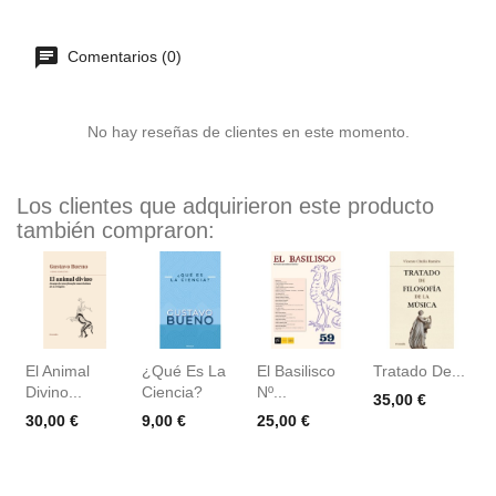
Comentarios (0)
No hay reseñas de clientes en este momento.
Los clientes que adquirieron este producto
también compraron:
El Animal
¿Qué Es La
El Basilisco
Tratado De...
Divino...
Ciencia?
Nº...
Precio
35,00 €
Precio
Precio
Precio
30,00 €
9,00 €
25,00 €