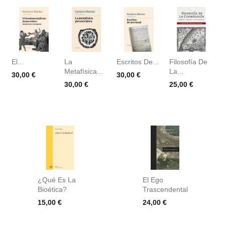
El...
La
Escritos De...
Filosofía De
Metafísica...
La...
Precio
Precio
30,00 €
30,00 €
Precio
Precio
30,00 €
25,00 €
¿Qué Es La
El Ego
Bioética?
Trascendental
Precio
Precio
15,00 €
24,00 €