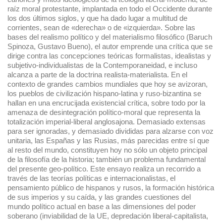
raíz moral protestante, implantada en todo el Occidente durante
los dos últimos siglos, y que ha dado lugar a multitud de
corrientes, sean de «derecha» o de «izquierda». Sobre las
bases del realismo político y del materialismo filosófico (Baruch
Spinoza, Gustavo Bueno), el autor emprende una crítica que se
dirige contra las concepciones teóricas formalistas, idealistas y
subjetivo-individualistas de la Contemporaneidad, e incluso
alcanza a parte de la doctrina realista-materialista. En el
contexto de grandes cambios mundiales que hoy se avizoran,
los pueblos de civilización hispano-latina y ruso-bizantina se
hallan en una encrucijada existencial crítica, sobre todo por la
amenaza de desintegración político-moral que representa la
totalización imperial-liberal anglosajona. Demasiado extensas
para ser ignoradas, y demasiado divididas para alzarse con voz
unitaria, las Españas y las Rusias, más parecidas entre sí que
al resto del mundo, constituyen hoy no sólo un objeto principal
de la filosofía de la historia; también un problema fundamental
del presente geo-político. Este ensayo realiza un recorrido a
través de las teorías políticas e internacionalistas, el
pensamiento público de hispanos y rusos, la formación histórica
de sus imperios y su caída, y las grandes cuestiones del
mundo político actual en base a las dimensiones del poder
soberano (inviabilidad de la UE, depredación liberal-capitalista,