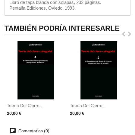
Libro de tapa blanda con solapas, 232 páginas.
Pentalfa Ediciones, Oviedo, 1993.
TAMBIÉN PODRÍA INTERESARLE
Teoría Del Cierre...
Teoría Del Cierre...
T
Precio
Precio
P
20,00 €
20,00 €
2
Comentarios (0)